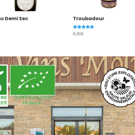
nc Demi Sec
Troubadour
€
Note
8,80
€
5.00
sur 5