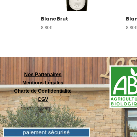
Blanc Brut
Bla
8,80
€
8,80
Nos Partenaires
Mentions Légales
Charte de Confidentialité
CGV